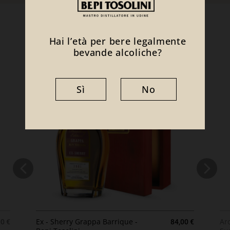
Ti potrebbe interessare anche
Hai l’età per bere legalmente
bevande alcoliche?
Sì
No
zzo
Prezzo
Ex - Sherry Grappa Barrique -
Ar
00 €
84,00 €