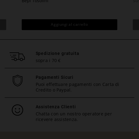
Bepi Tosolini
Sus
Aggiungi al carrello
Spedizione gratuita
sopra i 70 €
Pagamenti Sicuri
Puoi effettuare pagamenti con Carta di
Credito o Paypal.
Assistenza Clienti
Chatta con un nostro operatore per
ricevere assistenza.