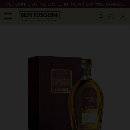
SPEDIZIONI DISPONIBILI SOLO IN ITALIA | SHIPPING AVAILABLE
ONLY IN ITALY
navigazione
Toggle