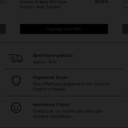
zzo
Prezzo
Arcano Grappa Barrique
Gr
00 €
95,00 €
Susino - Bepi Tosolini
Bep
Aggiungi al carrello
Spedizione gratuita
sopra i 70 €
Pagamenti Sicuri
Puoi effettuare pagamenti con Carta di
Credito o Paypal.
Assistenza Clienti
Chatta con un nostro operatore per
ricevere assistenza.