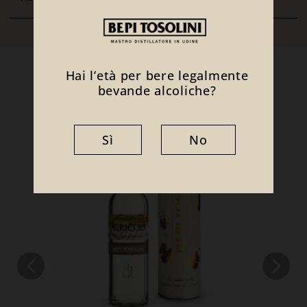
Ti potrebbe interessare anche
Hai l’età per bere legalmente
bevande alcoliche?
Sì
No