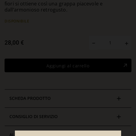
fiori si ottiene così una grappa piacevole e
dall’armonioso retrogusto.
DISPONIBILE
28,00 €
Aggiungi al carrello
SCHEDA PRODOTTO
CONSIGLIO DI SERVIZIO
ALTRE CURIOSITÀ