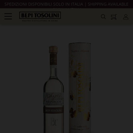
SPEDIZIONI DISPONIBILI SOLO IN ITALIA | SHIPPING AVAILABLE
ONLY IN ITALY
navigazione
Toggle