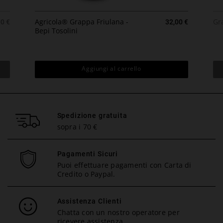
zzo
Prezzo
Agricola® Grappa Friulana -
Gr
00 €
32,00 €
Bepi Tosolini
Aggiungi al carrello
Spedizione gratuita
sopra i 70 €
Pagamenti Sicuri
Puoi effettuare pagamenti con Carta di
Credito o Paypal.
Assistenza Clienti
Chatta con un nostro operatore per
ricevere assistenza.