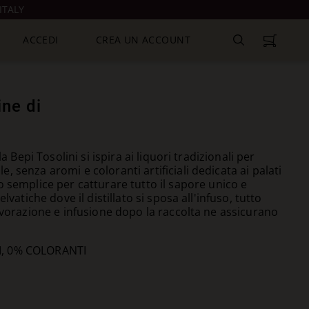
ITALY
ACCEDI
CREA UN ACCOUNT
ine di
a Bepi Tosolini si ispira ai liquori tradizionali per
 senza aromi e coloranti artificiali dedicata ai palati
 semplice per catturare tutto il sapore unico e
lvatiche dove il distillato si sposa all'infuso, tutto
avorazione e infusione dopo la raccolta ne assicurano
I, 0% COLORANTI