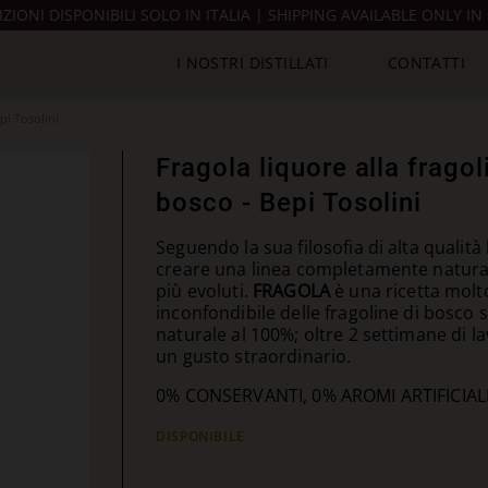
IZIONI DISPONIBILI SOLO IN ITALIA | SHIPPING AVAILABLE ONLY IN 
I NOSTRI DISTILLATI
CONTATTI
pi Tosolini
Fragola liquore alla fragol
bosco - Bepi Tosolini
Seguendo la sua filosofia di alta qualità l
creare una linea completamente naturale,
più evoluti.
FRAGOLA
è una ricetta molto
inconfondibile delle fragoline di bosco se
naturale al 100%; oltre 2 settimane di l
un gusto straordinario.
0% CONSERVANTI, 0% AROMI ARTIFICIAL
DISPONIBILE