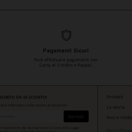
Pagamenti Sicuri
Puoi effettuare pagamenti con
Carta di Credito o Paypal.
Prodotti
 SUBITO 5% DI SCONTO!
rimani informato sulle nostre promozioni
La storia
Iscriviti
Resi e rimb
il trattamento dei dati personali ai sensi della Legge
Non si effettua
del Reg.to Ue 2016/679.
Privacy policy