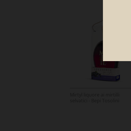
Mirtyl liquore ai mirtilli
selvatici - Bepi Tosolini