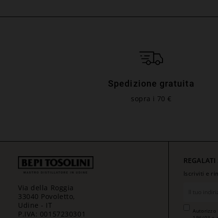
Spedizione gratuita
sopra i 70 €
REGALATI
Iscriviti e 
Via della Roggia
33040 Povoletto,
Udine - IT
Autorizzo 
P.IVA: 00157230301
196/03 e 