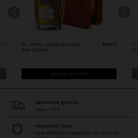
zzo
Prezzo
Ex - Sherry Grappa Barrique -
Gr
00 €
84,00 €
Bepi Tosolini
Bep
Aggiungi al carrello
Spedizione gratuita
sopra i 70 €
Pagamenti Sicuri
Puoi effettuare pagamenti con Carta di