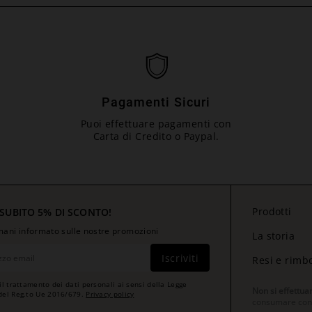
Pagamenti Sicuri
Puoi effettuare pagamenti con
Carta di Credito o Paypal.
Prodotti
 SUBITO 5% DI SCONTO!
rimani informato sulle nostre promozioni
La storia
Iscriviti
Resi e rimb
il trattamento dei dati personali ai sensi della Legge
Non si effettua
del Reg.to Ue 2016/679.
Privacy policy
consumare con m