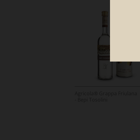
Agricola® Grappa Friulana
- Bepi Tosolini