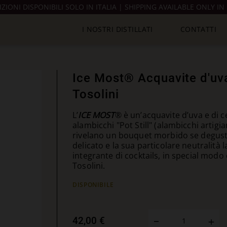
IZIONI DISPONIBILI SOLO IN ITALIA | SHIPPING AVAILABLE ONLY IN 
I NOSTRI DISTILLATI
CONTATTI
Ice Most® Acquavite d'uva
Tosolini
L’
ICE MOST
® è un’acquavite d’uva e di c
alambicchi "Pot Still" (alambicchi artigi
rivelano un bouquet morbido se degusta
delicato e la sua particolare neutralità 
integrante di cocktails, in special modo
Tosolini.
DISPONIBILE
42,00 €