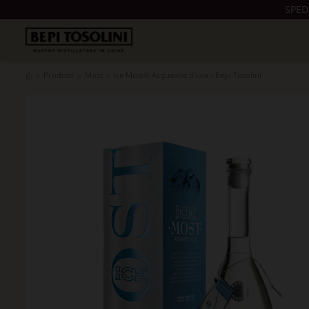
SPED
Prodotti
Most
Ice Most® Acquavite d'uva - Bepi Tosolini