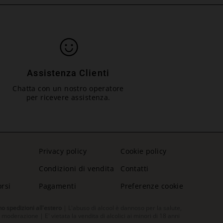
Assistenza Clienti
Chatta con un nostro operatore
per ricevere assistenza.
Privacy policy
Cookie policy
Condizioni di vendita
Contatti
orsi
Pagamenti
Preferenze cookie
no spedizioni all'estero
| L'abuso di alcool è dannoso per la salute,
oderazione | E' vietata la vendita di alcolici ai minori di 18 anni