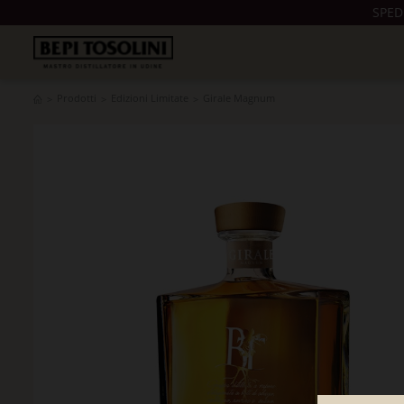
SPED
Prodotti
Edizioni Limitate
Girale Magnum