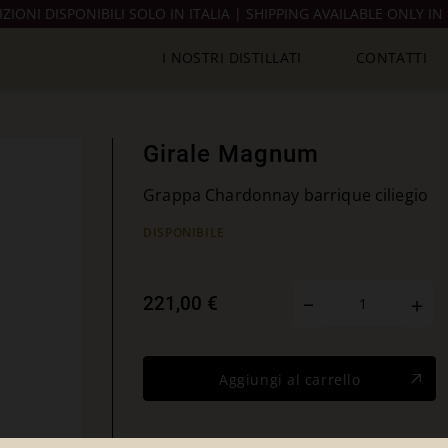
IZIONI DISPONIBILI SOLO IN ITALIA | SHIPPING AVAILABLE ONLY IN 
I NOSTRI DISTILLATI
CONTATTI
Girale Magnum
Grappa Chardonnay barrique ciliegio
DISPONIBILE
221,00 €
Aggiungi al carrello