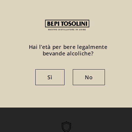
Grappa Chardonnay invecchiata in barrique di
cofanetto espositore.
Hai l’età per bere legalmente
bevande alcoliche?
Sì
No