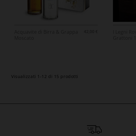
Prezzo
Acquavite di Birra & Grappa
I Legni R
42,00 €
Moscato
Grattoni 
Visualizzati 1-12 di 15 prodotti