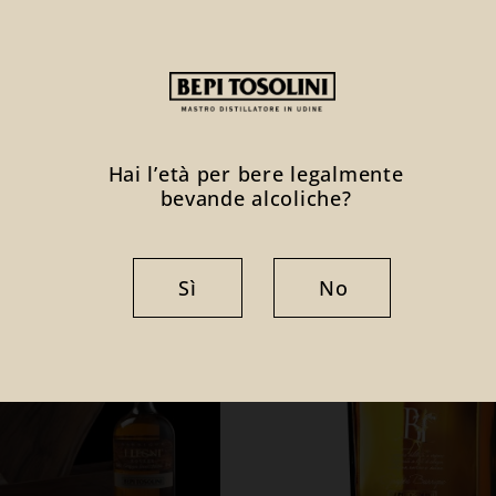
Prezzo
nter
Rainbow decanter
263,00 €
Hai l’età per bere legalmente
bevande alcoliche?
Sì
No