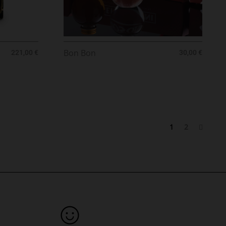
Prezzo
Prezzo
Bon Bon
221,00 €
30,00 €
1
2