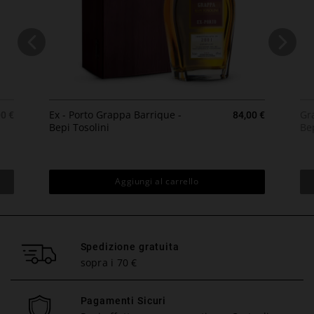
zzo
Prezzo
Ex - Porto Grappa Barrique -
Gr
00 €
84,00 €
Bepi Tosolini
Bep
Aggiungi al carrello
Spedizione gratuita
sopra i 70 €
Pagamenti Sicuri