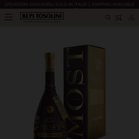
SPEDIZIONI DISPONIBILI SOLO IN ITALIA | SHIPPING AVAILABLE
ONLY IN ITALY
navigazione
Toggle