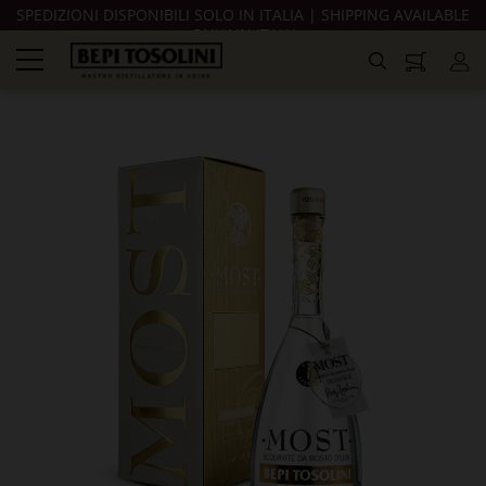
SPEDIZIONI DISPONIBILI SOLO IN ITALIA | SHIPPING AVAILABLE
ONLY IN ITALY
navigazione
Toggle