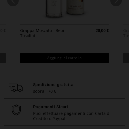
zzo
Prezzo
Grappa Moscato - Bepi
Gr
00 €
28,00 €
Tosolini
Tos
Aggiungi al carrello
Spedizione gratuita
sopra i 70 €
Pagamenti Sicuri
Puoi effettuare pagamenti con Carta di
Credito o Paypal.