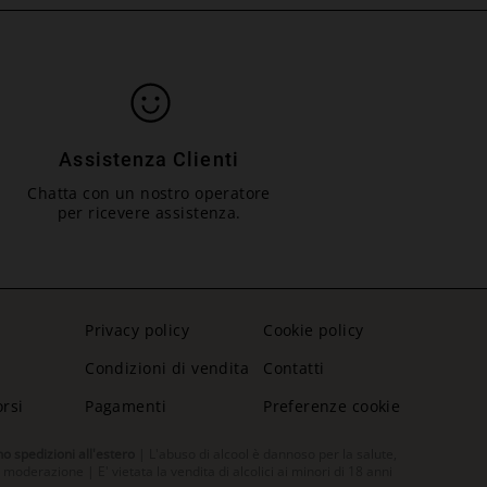
Assistenza Clienti
Chatta con un nostro operatore
per ricevere assistenza.
Privacy policy
Cookie policy
Condizioni di vendita
Contatti
orsi
Pagamenti
Preferenze cookie
no spedizioni all'estero
| L'abuso di alcool è dannoso per la salute,
oderazione | E' vietata la vendita di alcolici ai minori di 18 anni