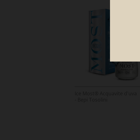
Ice Most® Acquavite d'uva
- Bepi Tosolini