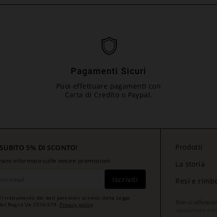
Pagamenti Sicuri
Puoi effettuare pagamenti con
Carta di Credito o Paypal.
Prodotti
 SUBITO 5% DI SCONTO!
rimani informato sulle nostre promozioni
La storia
Iscriviti
Resi e rimb
il trattamento dei dati personali ai sensi della Legge
Non si effettua
del Reg.to Ue 2016/679.
Privacy policy
consumare con m